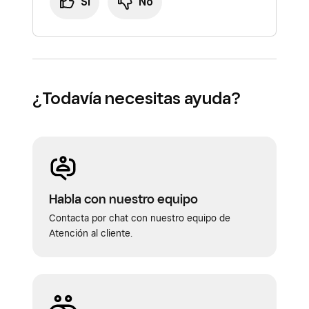
Sí
No
Continuar con el reembolso
.
Si escoges la opción
Omitir reembolso
,
volverás al Administrador de pedidos.
Si seleccionas la opción
Continuar con el
reembolso
, tendrás que seguir el proceso
¿Todavía necesitas ayuda?
correspondiente para emitirlo.
Habla con nuestro equipo
Contacta por chat con nuestro equipo de
Atención al cliente.