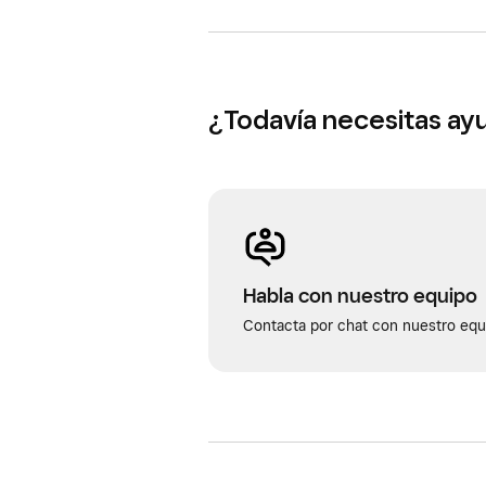
manualmente.
En el caso de los artículos que ten
opción Resolver costes unitarios p
¿Todavía necesitas ay
Si a un artículo de tu colección le f
variante antes de resolver en bloque
Habla con nuestro equipo
Contacta por chat con nuestro equi