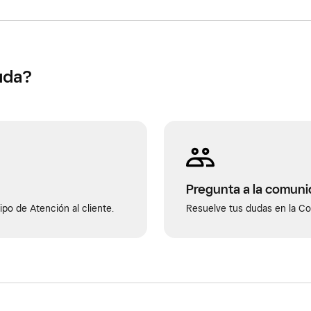
gan un coste asociado a las variantes, aparecerá la
ara hacer modificaciones en la pestaña
Historial
.
uda?
alta un coste unitario, tendrás que actualizar cada
 desde el historial los costes no registrados.
Pregunta a la comun
po de Atención al cliente.
Resuelve tus dudas en la C