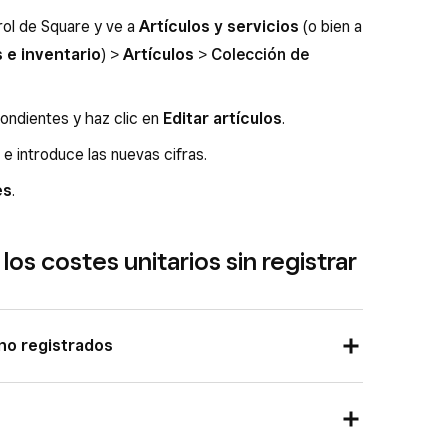
trol de Square y ve a
Artículos y servicios
(o bien a
s e inventario
) >
Artículos
>
Colección de
pondientes y haz clic en
Editar artículos
.
e introduce las nuevas cifras.
es
.
 los costes unitarios sin registrar
 no registrados
ntrol de Square y ve a
Artículos y servicios
(o
rtículos e inventario
**) > **Gestión de