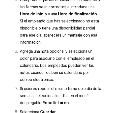
Para añadir otro nivel de disponibilidad,
las fechas sean correctos e introduce una
selecciona
Añadir disponibilidad
.
Hora de inicio
y una
Hora de finalización
.
Para repetir la misma disponibilidad para
Si el empleado que has seleccionado no está
otros días de la semana, selecciona los días
disponible o tiene una disponibilidad parcial
correspondientes en la sección
Repetir
.
para ese día, aparecerá un mensaje con esa
Selecciona
Guardar
.
información.
Agrega una nota opcional y selecciona un
color para asociarlo con el empleado en el
calendario. Los empleados pueden ver las
notas cuando reciben su calendario por
correo electrónico.
Si quieres repetir el mismo turno otro día de la
semana, selecciona los días en el menú
desplegable
Repetir turno
.
Selecciona
Guardar
.