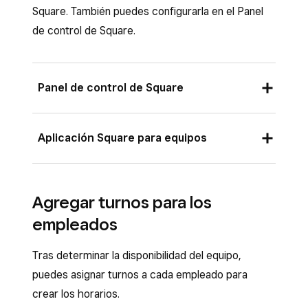
Square. También puedes configurarla en el Panel
de control de Square.
Panel de control de Square
Los titulares de cuentas y el personal con los
Aplicación Square para equipos
permisos correspondientes pueden gestionar la
disponibilidad del equipo a través del
Tu personal puede establecer su propia
Panel de control de Square.
disponibilidad desde la aplicación
Agregar turnos para los
Inicia sesión en el Panel de control de
Square para equipos. Cada empleado tiene un
empleados
Square y ve a
Personal
>
Horarios
>
máximo de cuatro bloques de disponibilidad.
Disponibilidad
.
Tras determinar la disponibilidad del equipo,
En la pestaña
Inicio
de la aplicación de
Selecciona el punto de venta en el menú
puedes asignar turnos a cada empleado para
Square para equipos, selecciona
Yo
.
desplegable. Si es necesario, puedes
crear los horarios.
Selecciona
Disponibilidad
.