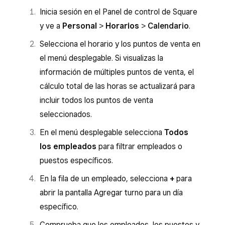
seleccionar varios para mostrar los turnos
Inicia sesión en el Panel de control de Square
Escoge el día de la semana que quieras
y la disponibilidad de todos ellos. Si
y ve a
Personal
>
Horarios
>
Calendario
.
editar para abrir la pantalla Añadir
consultas la información de distintos puntos
disponibilidad.
Selecciona el horario y los puntos de venta en
de venta, el cálculo total de las horas se
el menú desplegable. Si visualizas la
actualizará para incluir todos los que
Haz los cambios que quieras y
guárdalos
.
información de múltiples puntos de venta, el
selecciones.
cálculo total de las horas se actualizará para
En la fila de un empleado, haz clic en el
incluir todos los puntos de venta
icono «+» para abrir la página de
seleccionados.
disponibilidad para un día específico.
En el menú desplegable selecciona
Todos
Activa la opción
Disponible todo el día
si
los empleados
para filtrar empleados o
tu empleado está disponible durante todo
puestos específicos.
el horario comercial programado o indica
En la fila de un empleado, selecciona
+
para
una
hora de inicio
y una
hora de
abrir la pantalla Agregar turno para un día
finalización
para establecer las horas en
específico.
las que podría trabajar.
Comprueba que los empleados, los puestos y