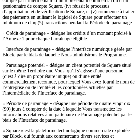
compte par l’intermédiaire d’un représentant commercial ou d’un
gestionnaire de compte Square, (iv) réussit le processus
Square Reader
d’approbation et de vérification de Square, et (v) commence à traiter
des paiements en utilisant le logiciel de Square pour effectuer un
Accessoires
minimum de cinq (5) transactions pendant la Période de parrainage.
Kits de matériel
« Crédit de parrainage » désigne les crédits d’un montant précisé à
l’Annexe 1 pour chaque Parrainage éligible.
Parcourir le matériel
« Interface de parrainage » désigne l’interface numérique gérée par
Ressources
Block, par le biais de laquelle Nous administrons le Programme.
Plateforme d’applications
« Parrainage potentiel » désigne un client potentiel de Square situé
sur le même Territoire que Vous, qu’il s’agisse d’une personne
Blog
(c’est-à-dire un propriétaire unique) ou d’une entité
Avis
commercialement reconnue, pour lequel Vous avez fourni le nom de
Journal des fonctionnalités
l’entreprise ou de l’entité et les coordonnées actuelles par
l’intermédiaire de l’Interface de parrainage.
Feuille de route
Centre d'assistance
« Période de parrainage » désigne une période de quatre-vingt-dix
(90) jours à compter de la date à laquelle Vous transmettez les
Communauté Square
informations relatives à un partenaire de Parrainage potentiel par le
biais de l’Interface de parrainage.
Découvrir
« Square » est la plateforme technologique commerciale exploitée
Aperçu
par Block, qui fournit aux commerçants divers services et