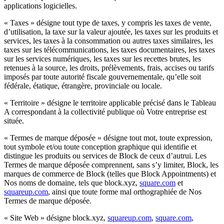
applications logicielles.
Types
« Taxes » désigne tout type de taxes, y compris les taxes de vente,
Cafés
d’utilisation, la taxe sur la valeur ajoutée, les taxes sur les produits et
services, les taxes à la consommation ou autres taxes similaires, les
Boulangeries
taxes sur les télécommunications, les taxes documentaires, les taxes
sur les services numériques, les taxes sur les recettes brutes, les
Restauration
retenues à la source, les droits, prélèvements, frais, accises ou tarifs
imposés par toute autorité fiscale gouvernementale, qu’elle soit
Bars et brasseries
fédérale, étatique, étrangère, provinciale ou locale.
Découvrir
« Territoire » désigne le territoire applicable précisé dans le Tableau
A correspondant à la collectivité publique où Votre entreprise est
Aperçu
située.
« Termes de marque déposée » désigne tout mot, toute expression,
Types
tout symbole et/ou toute conception graphique qui identifie et
distingue les produits ou services de Block de ceux d’autrui. Les
Vêtements et accessoires
Termes de marque déposée comprennent, sans s’y limiter, Block, les
Articles pour la maison et cadeaux
marques de commerce de Block (telles que Block Appointments) et
Nos noms de domaine, tels que block.xyz,
square.com
et
Bière, vin et spiritueux
squareup.com
, ainsi que toute forme mal orthographiée de Nos
Termes de marque déposée.
Epiceries et supermarchés
« Site Web » désigne block.xyz,
squareup.com
,
square.com
,