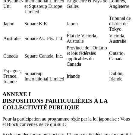
Royaume-
International Limited
Angleterre et Pays de
Londres,
Uni
et Squareup Europe
Galles
Angleterre
Limited
Tribunal de
Japon
Square K.K.
Japon
district de
Tokyo
État de Victoria,
Victoria,
Australie
Square AU Pty. Ltd
Australie
Australie
Province de l'Ontario
et lois fédérales
Ontario,
Canada
Square Canada, Inc.
applicables du
Canada
Canada
Espagne,
Squareup
Dublin,
France,
Irlande
International Limited
Irlande
Irlande
ANNEXE I
DISPOSITIONS PARTICULIÈRES À LA
COLLECTIVITÉ PUBLIQUE
Pour la participation au programme régie par la loi japonaise
: Vous
et Block convenez de ce qui suit :
Exclusion des forces antisociales. Chaque partie déclare et garantit à