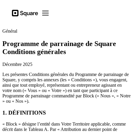
Secteurs d’actitivé
Square
Open menu
Produits
Général
Matériel
Programme de parrainage de Square
Tarification
Conditions générales
Ressources
Décembre 2025
Se connecter
Les présentes Conditions générales du Programme de parrainage de
Assistance
Square, y compris les annexes (les « Conditions »), vous engagent,
ainsi que tout employé, représentant ou entrepreneur agissant en
Panier
votre nom (« Vous » ou « Votre ») en tant que participant à ce
Programme de parrainage commandité par Block (« Nous », « Notre
Secteurs d’actitivé
» ou « Nos »).
Alimentation et boissons
1. DÉFINITIONS
Détaillants
« Block » désigne l’entité dans Votre Territoire applicable, comme
Beauté
décrit dans le Tableau A. Par « Attribution au dernier point de