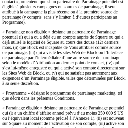
contact », on entend que si un partenaire de Parrainage potentiel est
Services professionnels
éligible à plusieurs campagnes ou sources de parrainage, il sera
attribué à la campagne la plus récente ou à la première source de
parrainage (y compris, sans s’y limiter, à d’autres participants au
Solutions d'affaires
Programme).
Produits
« Parrainage non éligible » désigne un partenaire de Parrainage
Paiements
potentiel (i) qui a ou a déjà eu un compte auprès de Square ou qui a
déjà utilisé le logiciel de Square au cours des douze (12) derniers
Clients
mois, (ii) que Block est incapable de Vous attribuer comme source
de parrainage, (iii) qui a visité les sites Web de Block ou l’Interface
Personnel
de parrainage par l’intermédiaire d’une autre source de parrainage
selon le modèle d’Attribution au dernier point de contact, (iv) qui
Développeurs
s’est lui-même enregistré ou qui a activé son compte directement sur
les Sites Web de Block, ou (v) qui ne satisfait pas autrement aux
exigences d’un Parrainage éligible, telles que déterminées par Block,
à sa seule discrétion.
Square Register
« Programme » désigne le programme de parrainage marketing, tel
Square Terminal
que décrit dans les présentes Conditions.
Square Stand
« Parrainage éligible » désigne un partenaire de Parrainage potentiel
qui (i) a un chiffre d’affaire annuel prévu d’au moins 250 000 $ US
Square Kiosk
ou l’équivalent local (comme précisé à l’Annexe 1), (ii) est nouveau
sur Square au moment de l’activation de son compte, (iii) active son
Square Handheld