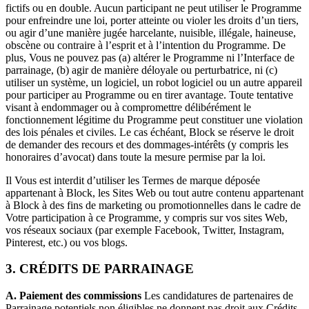
fictifs ou en double. Aucun participant ne peut utiliser le Programme
Événements en intérieur ou extérieur
pour enfreindre une loi, porter atteinte ou violer les droits d’un tiers,
ou agir d’une manière jugée harcelante, nuisible, illégale, haineuse,
Professionnels de la santé
obscène ou contraire à l’esprit et à l’intention du Programme. De
Entreprise de fitness
plus, Vous ne pouvez pas (a) altérer le Programme ni l’Interface de
parrainage, (b) agir de manière déloyale ou perturbatrice, ni (c)
utiliser un système, un logiciel, un robot logiciel ou un autre appareil
Découvrir
pour participer au Programme ou en tirer avantage. Toute tentative
visant à endommager ou à compromettre délibérément le
Aperçu des paiements
fonctionnement légitime du Programme peut constituer une violation
des lois pénales et civiles. Le cas échéant, Block se réserve le droit
Solution PDV Square
de demander des recours et des dommages-intérêts (y compris les
Solutions PDV Square pour restaurants
honoraires d’avocat) dans toute la mesure permise par la loi.
Solution PDV Square pour détaillants
Il Vous est interdit d’utiliser les Termes de marque déposée
appartenant à Block, les Sites Web ou tout autre contenu appartenant
Rendez-vous Square
à Block à des fins de marketing ou promotionnelles dans le cadre de
Votre participation à ce Programme, y compris sur vos sites Web,
Factures
vos réseaux sociaux (par exemple Facebook, Twitter, Instagram,
Commande en ligne
Pinterest, etc.) ou vos blogs.
Boutique en ligne
3. CRÉDITS DE PARRAINAGE
Square Kiosk
A. Paiement des commissions
Les candidatures de partenaires de
API Développeurs
Parrainage potentiels non éligibles ne donnent pas droit aux Crédits