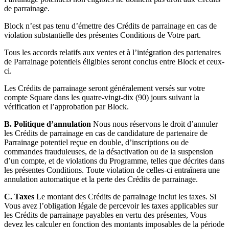
de parrainage.
Découvrir
Block n’est pas tenu d’émettre des Crédits de parrainage en cas de
violation substantielle des présentes Conditions de Votre part.
Marketing
Tous les accords relatifs aux ventes et à l’intégration des partenaires
Square IA
de Parrainage potentiels éligibles seront conclus entre Block et ceux-
Programmes de fidélisation
ci.
Répertoire de clients
Les Crédits de parrainage seront généralement versés sur votre
compte Square dans les quatre-vingt-dix (90) jours suivant la
Carte cadeau
vérification et l’approbation par Block.
Studio photo
B. Politique d’annulation
Nous nous réservons le droit d’annuler
les Crédits de parrainage en cas de candidature de partenaire de
Découvrir
Parrainage potentiel reçue en double, d’inscriptions ou de
commandes frauduleuses, de la désactivation ou de la suspension
Périodes de travail
d’un compte, et de violations du Programme, telles que décrites dans
les présentes Conditions. Toute violation de celles-ci entraînera une
Accès avancé
annulation automatique et la perte des Crédits de parrainage.
Découvrir
C. Taxes
Le montant des Crédits de parrainage inclut les taxes. Si
Vous avez l’obligation légale de percevoir les taxes applicables sur
les Crédits de parrainage payables en vertu des présentes, Vous
API Développeurs
devez les calculer en fonction des montants imposables de la période