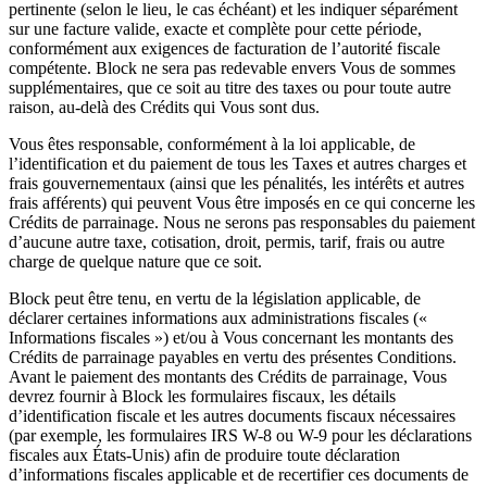
Plateforme d’applications Square
pertinente (selon le lieu, le cas échéant) et les indiquer séparément
sur une facture valide, exacte et complète pour cette période,
conformément aux exigences de facturation de l’autorité fiscale
Aucun article dans votre panier
compétente. Block ne sera pas redevable envers Vous de sommes
supplémentaires, que ce soit au titre des taxes ou pour toute autre
raison, au-delà des Crédits qui Vous sont dus.
Acheter du matériel
Vous êtes responsable, conformément à la loi applicable, de
l’identification et du paiement de tous les Taxes et autres charges et
Afficher le panier
frais gouvernementaux (ainsi que les pénalités, les intérêts et autres
frais afférents) qui peuvent Vous être imposés en ce qui concerne les
Crédits de parrainage. Nous ne serons pas responsables du paiement
Historique des commandes
d’aucune autre taxe, cotisation, droit, permis, tarif, frais ou autre
charge de quelque nature que ce soit.
Block peut être tenu, en vertu de la législation applicable, de
déclarer certaines informations aux administrations fiscales («
Informations fiscales ») et/ou à Vous concernant les montants des
Crédits de parrainage payables en vertu des présentes Conditions.
Avant le paiement des montants des Crédits de parrainage, Vous
devrez fournir à Block les formulaires fiscaux, les détails
d’identification fiscale et les autres documents fiscaux nécessaires
(par exemple, les formulaires IRS W-8 ou W-9 pour les déclarations
fiscales aux États-Unis) afin de produire toute déclaration
d’informations fiscales applicable et de recertifier ces documents de