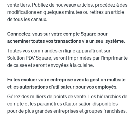
vente tiers. Publiez de nouveaux articles, procédez à des
Les rapports sont inclus. Votre restaurant peut gérer 
modifications en quelques minutes ou retirez un article
efficacement, analyser et agrandir ses activités de 
de tous les canaux.
livraison de nourriture.

Connectez-vous sur votre compte Square pour
La gestion multisite et de chaîne/franchise facilite la 
acheminer toutes vos transactions via un seul système.
gestion de plusieurs points de vente et les connexions 
entre canaux depuis un seul compte. Des autorisations 
Toutes vos commandes en ligne apparaîtront sur
et des groupes de rôle personnalisés sont disponibles 
Solution PDV Square, seront imprimées par l’imprimante
pour chaque entreprise.
de caisse et seront envoyées à la cuisine.
Faites évoluer votre entreprise avec la gestion multisite
et les autorisations d’utilisateur pour vos employés.
Gérez des milliers de points de vente. Les hiérarchies de
compte et les paramètres d’autorisation disponibles
pour de plus grandes entreprises et groupes franchisés.