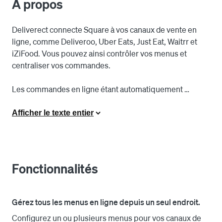
À propos
Deliverect connecte Square à vos canaux de vente en 
ligne, comme Deliveroo, Uber Eats, Just Eat, Waitrr et 
iZiFood. Vous pouvez ainsi contrôler vos menus et 
centraliser vos commandes.

Les commandes en ligne étant automatiquement 
transférées à Square, il n’est plus nécessaire de saisir 
manuellement les reçus, ce qui permet de gagner du 
Afficher le texte entier
temps et de limiter les erreurs. Tous les tickets sont 
imprimés en cuisine en utilisant une disposition unique 
et cohérente.

Fonctionnalités
Gérez tous vos menus en ligne depuis le concepteur de 
menu Deliverect et procédez à des changements en 
quelques minutes sur tous vos canaux connectés. Pas 
Gérez tous les menus en ligne depuis un seul endroit.
de plan de menu, pas de tickets de support.

Configurez un ou plusieurs menus pour vos canaux de