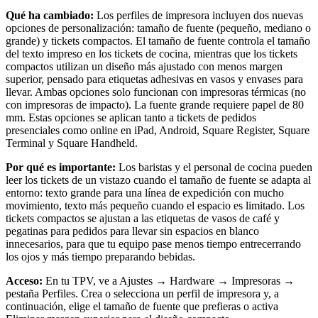
Qué ha cambiado:
Los perfiles de impresora incluyen dos nuevas
Hogar y reparación
opciones de personalización: tamaño de fuente (pequeño, mediano o
grande) y tickets compactos. El tamaño de fuente controla el tamaño
Festivales, eventos y ferias
del texto impreso en los tickets de cocina, mientras que los tickets
compactos utilizan un diseño más ajustado con menos margen
Centros de salud y clínicas
superior, pensado para etiquetas adhesivas en vasos y envases para
Profesionales de la salud y el deporte
llevar. Ambas opciones solo funcionan con impresoras térmicas (no
con impresoras de impacto). La fuente grande requiere papel de 80
mm. Estas opciones se aplican tanto a tickets de pedidos
Descubrir
presenciales como online en iPad, Android, Square Register, Square
Terminal y Square Handheld.
Soluciones de pagos
Por qué es importante:
Los baristas y el personal de cocina pueden
Software de TPV
leer los tickets de un vistazo cuando el tamaño de fuente se adapta al
entorno: texto grande para una línea de expedición con mucho
Software de TPV para la hostelería
movimiento, texto más pequeño cuando el espacio es limitado. Los
Software de TPV para comercios
tickets compactos se ajustan a las etiquetas de vasos de café y
pegatinas para pedidos para llevar sin espacios en blanco
Software de TPV para citas
innecesarios, para que tu equipo pase menos tiempo entrecerrando
los ojos y más tiempo preparando bebidas.
Facturas
Acceso:
En tu TPV, ve a Ajustes → Hardware → Impresoras →
Pedidos en línea
pestaña Perfiles. Crea o selecciona un perfil de impresora y, a
Tienda virtual
continuación, elige el tamaño de fuente que prefieras o activa