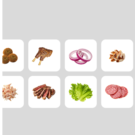
Square Reader
Accesorios
Kits
Todos los dispositivos
Recursos
Centro de aplicaciones
Blog
Opiniones de negocios
Registro de funciones
Hoja de ruta
Centro de ayuda
Comunidad Square
Contacta con el equipo de Ventas
Acerca de Square
Descubrir