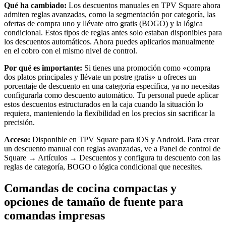
Tiendas de alimentación y supermercados
Qué ha cambiado:
Los descuentos manuales en TPV Square ahora
admiten reglas avanzadas, como la segmentación por categoría, las
ofertas de compra uno y llévate otro gratis (BOGO) y la lógica
Descubrir
condicional. Estos tipos de reglas antes solo estaban disponibles para
los descuentos automáticos. Ahora puedes aplicarlos manualmente
Vista general
en el cobro con el mismo nivel de control.
Tipos
Por qué es importante:
Si tienes una promoción como «compra
dos platos principales y llévate un postre gratis» u ofreces un
Centros de estética
porcentaje de descuento en una categoría específica, ya no necesitas
configurarla como descuento automático. Tu personal puede aplicar
Centros de manicura y pedicura
estos descuentos estructurados en la caja cuando la situación lo
requiera, manteniendo la flexibilidad en los precios sin sacrificar la
Peluquerías
precisión.
Spas
Acceso:
Disponible en TPV Square para iOS y Android. Para crear
Barberías
un descuento manual con reglas avanzadas, ve a Panel de control de
Square → Artículos → Descuentos y configura tu descuento con las
Estudios de tatuaje y piercings
reglas de categoría, BOGO o lógica condicional que necesites.
Descubrir
Comandas de cocina compactas y
opciones de tamaño de fuente para
Vista general
comandas impresas
Tipos