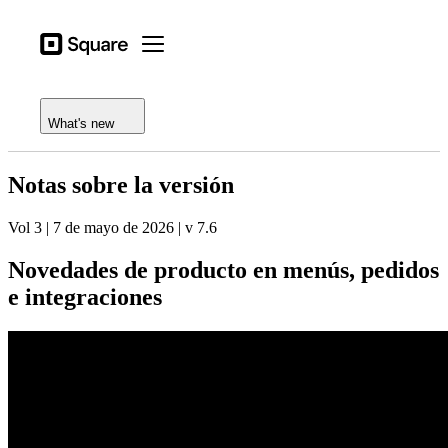
Open menu
Tipos de actividad
Square
Open menu
Registro de funciones
Productos
Notas de la versión
Dispositivos
What's new
Precios
Notas sobre la versión
Recursos
Vol 3 | 7 de mayo de 2026 | v 7.6
Iniciar sesión
Novedades de producto en menús, pedidos
Centro de ayuda
e integraciones
Proceso de pago
Tipos de actividad
Hostelería
Comercios
Estética y cuidado personal