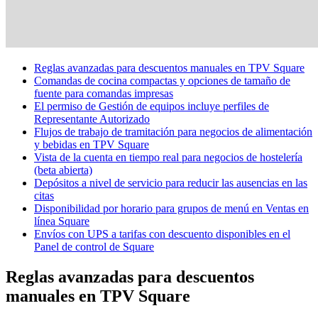
Vista general
Tipos
Reglas avanzadas para descuentos manuales en TPV Square
Cafeterías
Comandas de cocina compactas y opciones de tamaño de
fuente para comandas impresas
Panaderías
El permiso de Gestión de equipos incluye perfiles de
Representante Autorizado
Restaurantes
Flujos de trabajo de tramitación para negocios de alimentación
y bebidas en TPV Square
Bares y cervecerías
Vista de la cuenta en tiempo real para negocios de hostelería
(beta abierta)
Descubrir
Depósitos a nivel de servicio para reducir las ausencias en las
citas
Vista general
Disponibilidad por horario para grupos de menú en Ventas en
línea Square
Tipos
Envíos con UPS a tarifas con descuento disponibles en el
Panel de control de Square
Ropa y acesorios
Reglas avanzadas para descuentos
Muebles y artículos para el hogar
manuales en TPV Square
Vinotecas y licorerías