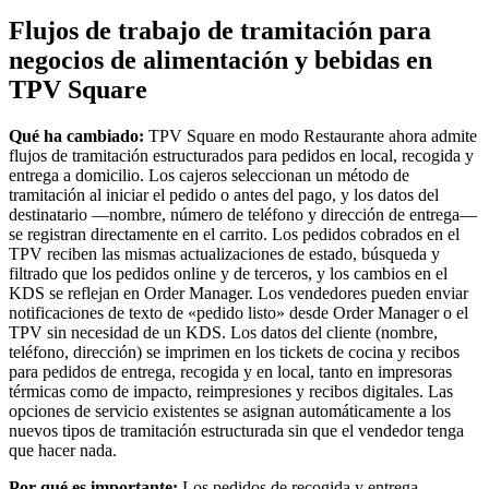
Plataforma para desarrolladores
Flujos de trabajo de tramitación para
negocios de alimentación y bebidas en
Centro de aplicaciones
TPV Square
No hay artículos en tu carrito
Qué ha cambiado:
TPV Square en modo Restaurante ahora admite
flujos de tramitación estructurados para pedidos en local, recogida y
Ver dispositivos
entrega a domicilio. Los cajeros seleccionan un método de
tramitación al iniciar el pedido o antes del pago, y los datos del
destinatario —nombre, número de teléfono y dirección de entrega—
Ver carrito
se registran directamente en el carrito. Los pedidos cobrados en el
TPV reciben las mismas actualizaciones de estado, búsqueda y
filtrado que los pedidos online y de terceros, y los cambios en el
Historial de pedidos
KDS se reflejan en Order Manager. Los vendedores pueden enviar
notificaciones de texto de «pedido listo» desde Order Manager o el
TPV sin necesidad de un KDS. Los datos del cliente (nombre,
teléfono, dirección) se imprimen en los tickets de cocina y recibos
para pedidos de entrega, recogida y en local, tanto en impresoras
térmicas como de impacto, reimpresiones y recibos digitales. Las
opciones de servicio existentes se asignan automáticamente a los
nuevos tipos de tramitación estructurada sin que el vendedor tenga
que hacer nada.
Por qué es importante:
Los pedidos de recogida y entrega