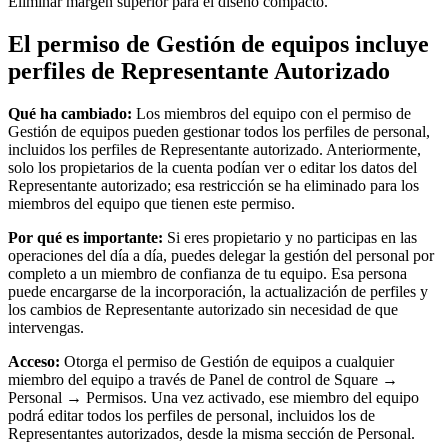
Eliminar margen superior para el diseño compacto.
Square Kiosk
El permiso de Gestión de equipos incluye
Desarrolladores y soluciones
perfiles de Representante Autorizado
Descubrir
Qué ha cambiado:
Los miembros del equipo con el permiso de
Marketing
Gestión de equipos pueden gestionar todos los perfiles de personal,
incluidos los perfiles de Representante autorizado. Anteriormente,
Square AI
solo los propietarios de la cuenta podían ver o editar los datos del
Fidelización
Representante autorizado; esa restricción se ha eliminado para los
miembros del equipo que tienen este permiso.
Directorio de clientes
Por qué es importante:
Si eres propietario y no participas en las
Tarjetas regalo
operaciones del día a día, puedes delegar la gestión del personal por
completo a un miembro de confianza de tu equipo. Esa persona
Editor de fotos
puede encargarse de la incorporación, la actualización de perfiles y
los cambios de Representante autorizado sin necesidad de que
Descubrir
intervengas.
Gestión de turnos
Acceso:
Otorga el permiso de Gestión de equipos a cualquier
miembro del equipo a través de Panel de control de Square →
Gestión de permisos y accesos
Personal → Permisos. Una vez activado, ese miembro del equipo
podrá editar todos los perfiles de personal, incluidos los de
Descubrir
Representantes autorizados, desde la misma sección de Personal.