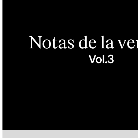
Servicios
Todos los tipos de actividad
Productos
Pagos
Clientes
Personal
Desarrolladores
Square Register
Square Terminal
Square Stand
Square Kiosk
Square Handheld