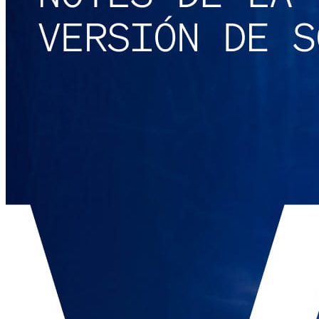
Servicios
Todos los tipos de actividad
Productos
Pagos
Clientes
Personal
Desarrolladores
Square Register
Square Terminal
Square Stand
Square Kiosk
Square Handheld