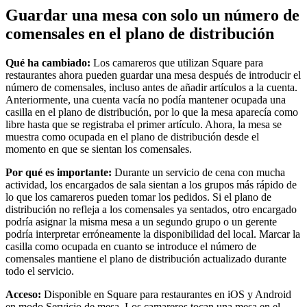
Guardar una mesa con solo un número de
Hogar y reparación
comensales en el plano de distribución
Festivales, eventos y ferias
Qué ha cambiado:
Los camareros que utilizan Square para
Centros de salud y clínicas
restaurantes ahora pueden guardar una mesa después de introducir el
número de comensales, incluso antes de añadir artículos a la cuenta.
Profesionales de la salud y el deporte
Anteriormente, una cuenta vacía no podía mantener ocupada una
casilla en el plano de distribución, por lo que la mesa aparecía como
Descubrir
libre hasta que se registraba el primer artículo. Ahora, la mesa se
muestra como ocupada en el plano de distribución desde el
Soluciones de pagos
momento en que se sientan los comensales.
Software de TPV
Por qué es importante:
Durante un servicio de cena con mucha
actividad, los encargados de sala sientan a los grupos más rápido de
Software de TPV para la hostelería
lo que los camareros pueden tomar los pedidos. Si el plano de
Software de TPV para comercios
distribución no refleja a los comensales ya sentados, otro encargado
podría asignar la misma mesa a un segundo grupo o un gerente
Software de TPV para citas
podría interpretar erróneamente la disponibilidad del local. Marcar la
casilla como ocupada en cuanto se introduce el número de
Facturas
comensales mantiene el plano de distribución actualizado durante
todo el servicio.
Pedidos en línea
Tienda virtual
Acceso:
Disponible en Square para restaurantes en iOS y Android
en modo Servicio de mesa. Los camareros tocan una mesa en el