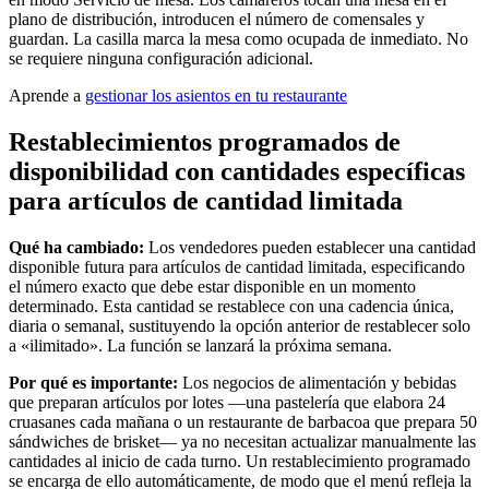
Square Kiosk
plano de distribución, introducen el número de comensales y
guardan. La casilla marca la mesa como ocupada de inmediato. No
Desarrolladores y soluciones
se requiere ninguna configuración adicional.
Descubrir
Aprende a
gestionar los asientos en tu restaurante
Marketing
Restablecimientos programados de
disponibilidad con cantidades específicas
Square AI
para artículos de cantidad limitada
Fidelización
Directorio de clientes
Qué ha cambiado:
Los vendedores pueden establecer una cantidad
disponible futura para artículos de cantidad limitada, especificando
Tarjetas regalo
el número exacto que debe estar disponible en un momento
Editor de fotos
determinado. Esta cantidad se restablece con una cadencia única,
diaria o semanal, sustituyendo la opción anterior de restablecer solo
a «ilimitado». La función se lanzará la próxima semana.
Descubrir
Por qué es importante:
Los negocios de alimentación y bebidas
Gestión de turnos
que preparan artículos por lotes —una pastelería que elabora 24
cruasanes cada mañana o un restaurante de barbacoa que prepara 50
Gestión de permisos y accesos
sándwiches de brisket— ya no necesitan actualizar manualmente las
cantidades al inicio de cada turno. Un restablecimiento programado
Descubrir
se encarga de ello automáticamente, de modo que el menú refleja la