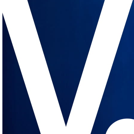
Square Reader
Accesorios
Kits
Todos los dispositivos
Recursos
Centro de aplicaciones
Blog
Opiniones de negocios
Registro de funciones
Hoja de ruta
Centro de ayuda
Comunidad Square
Contacta con el equipo de Ventas
Acerca de Square
Descubrir