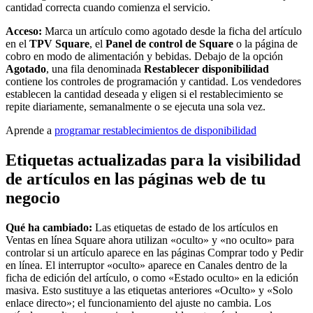
cantidad correcta cuando comienza el servicio.
Plataforma para desarrolladores
Acceso:
Marca un artículo como agotado desde la ficha del artículo
Centro de aplicaciones
en el
TPV Square
, el
Panel de control de Square
o la página de
cobro en modo de alimentación y bebidas. Debajo de la opción
Agotado
, una fila denominada
Restablecer disponibilidad
No hay artículos en tu carrito
contiene los controles de programación y cantidad. Los vendedores
establecen la cantidad deseada y eligen si el restablecimiento se
Ver dispositivos
repite diariamente, semanalmente o se ejecuta una sola vez.
Aprende a
programar restablecimientos de disponibilidad
Ver carrito
Etiquetas actualizadas para la visibilidad
de artículos en las páginas web de tu
Historial de pedidos
negocio
Qué ha cambiado:
Las etiquetas de estado de los artículos en
Ventas en línea Square ahora utilizan «oculto» y «no oculto» para
controlar si un artículo aparece en las páginas Comprar todo y Pedir
en línea. El interruptor «oculto» aparece en Canales dentro de la
ficha de edición del artículo, o como «Estado oculto» en la edición
masiva. Esto sustituye a las etiquetas anteriores «Oculto» y «Solo
enlace directo»; el funcionamiento del ajuste no cambia. Los