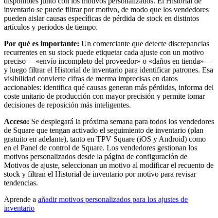
disponibles junto con los motivos personalizados. El Historial de
Tiendas de alimentación y supermercados
inventario se puede filtrar por motivo, de modo que los vendedores
pueden aislar causas específicas de pérdida de stock en distintos
Descubrir
artículos y periodos de tiempo.
Vista general
Por qué es importante:
Un comerciante que detecte discrepancias
recurrentes en su stock puede etiquetar cada ajuste con un motivo
preciso —«envío incompleto del proveedor» o «daños en tienda»—
Tipos
y luego filtrar el Historial de inventario para identificar patrones. Esa
visibilidad convierte cifras de merma imprecisas en datos
Centros de estética
accionables: identifica qué causas generan más pérdidas, informa del
coste unitario de producción con mayor precisión y permite tomar
Centros de manicura y pedicura
decisiones de reposición más inteligentes.
Peluquerías
Acceso:
Se desplegará la próxima semana para todos los vendedores
Spas
de Square que tengan activado el seguimiento de inventario (plan
gratuito en adelante), tanto en TPV Square (iOS y Android) como
Barberías
en el Panel de control de Square. Los vendedores gestionan los
motivos personalizados desde la página de configuración de
Estudios de tatuaje y piercings
Motivos de ajuste, seleccionan un motivo al modificar el recuento de
stock y filtran el Historial de inventario por motivo para revisar
Descubrir
tendencias.
Vista general
Aprende a
añadir motivos personalizados para los ajustes de
inventario
Tipos