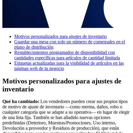
Vista general
Tipos
Cafeterías
Motivos personalizados para ajustes de inventario
Guardar una mesa con solo un número de comensales en el
Panaderías
plano de distribución
Restaurantes
Restablecimientos programados de disponibilidad con
cantidades específicas para artículos de cantidad limitada
Bares y cervecerías
Etiquetas actualizadas para la visibilidad de artículos en las
páginas web de tu negocio
Descubrir
Motivos personalizados para ajustes de
Vista general
inventario
Tipos
Qué ha cambiado:
Los vendedores pueden crear sus propios tipos
de motivo de ajuste de inventario —como merma, daños, robo o
Ropa y acesorios
cualquier categoría que se adapte a su operativa— en lugar de elegir
Muebles y artículos para el hogar
de una lista fija. También se han añadido nuevas opciones
predefinidas (Deterioro, Muestras/Promociones, Uso interno,
Vinotecas y licorerías
Devolución a proveedor y Residuos de producción), que están