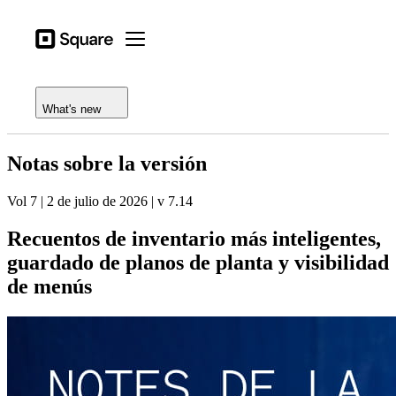
Open menu
Tipos de actividad
Square
Open menu
Registro de funciones
Productos
Notas de la versión
Dispositivos
What's new
Precios
Notas sobre la versión
Recursos
Vol 7 | 2 de julio de 2026 | v 7.14
Iniciar sesión
Recuentos de inventario más inteligentes,
Centro de ayuda
guardado de planos de planta y visibilidad
Proceso de pago
de menús
Tipos de actividad
Hostelería
Comercios
Estética y cuidado personal