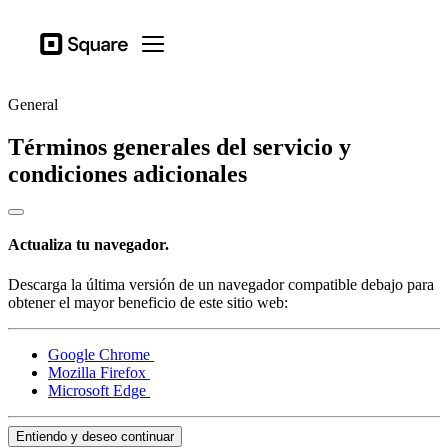
Tipos de actividad
Square
Open menu
Productos
General
Dispositivos
Términos generales del servicio y
Precios
condiciones adicionales
Recursos
Iniciar sesión
Actualiza tu navegador.
Centro de ayuda
Descarga la última versión de un navegador compatible debajo para
Proceso de pago
obtener el mayor beneficio de este sitio web:
Tipos de actividad
Google Chrome
Hostelería
Mozilla Firefox
Microsoft Edge
Comercios
Estética y cuidado personal
Entiendo y deseo continuar