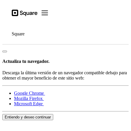
Open menu
Tipos de actividad
Square
Open menu
Productos
Dispositivos
Square
Precios
Recursos
Actualiza tu navegador.
Iniciar sesión
Descarga la última versión de un navegador compatible debajo para
Centro de ayuda
obtener el mayor beneficio de este sitio web:
Proceso de pago
Google Chrome
Mozilla Firefox
Tipos de actividad
Microsoft Edge
Hostelería
Comercios
Entiendo y deseo continuar
Estética y cuidado personal