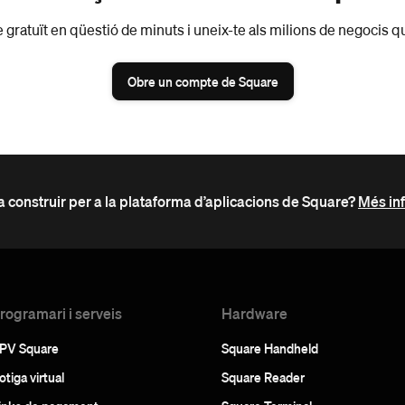
 gratuït en qüestió de minuts i uneix-te als milions de negocis qu
Obre un compte de Square
a construir per a la plataforma d’aplicacions de Square?
Més inf
rogramari i serveis
Hardware
PV Square
Square Handheld
otiga virtual
Square Reader