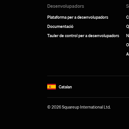
Desenvolupadors
S
Plataforma per a desenvolupadors
C
Documentació
Q
Tauler de control per a desenvolupadors
N
O
A
Catalan
© 2026 Squareup International Ltd.