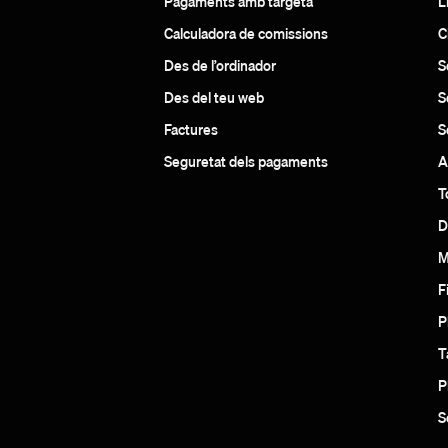
Pagaments amb targeta
L
Calculadora de comissions
C
Des de l’ordinador
S
Des del teu web
S
Factures
S
Seguretat dels pagaments
A
T
D
M
F
P
T
P
S