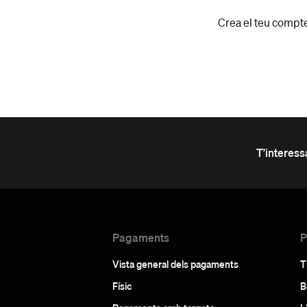
Crea el teu compte
T’interess
Pagaments
P
Vista general dels pagaments
T
Físic
B