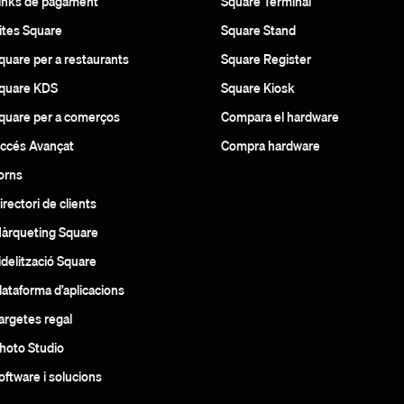
inks de pagament
Square Terminal
ites Square
Square Stand
quare per a restaurants
Square Register
quare KDS
Square Kiosk
quare per a comerços
Compara el hardware
ccés Avançat
Compra hardware
orns
irectori de clients
àrqueting Square
idelització Square
lataforma d’aplicacions
argetes regal
hoto Studio
oftware i solucions