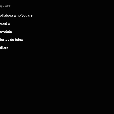
quare
ol·labora amb Square
uant a
ovetats
fertes de feina
filiats