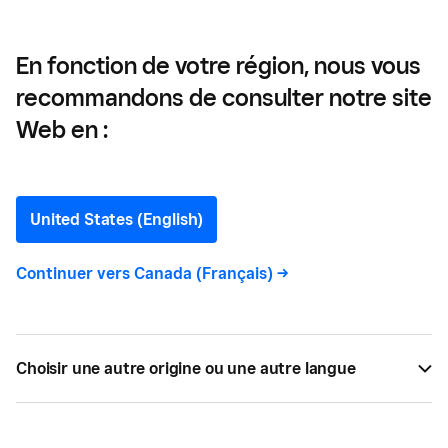
minimal sur les systèmes Square
En fonction de votre région, nous vous
recommandons de consulter notre site
Renforcer la résilience:
Web en :
pourquoi la panne d’AWS
a eu un impact minimal sur
United States (English)
les systèmes Square
Continuer vers
Canada (Français)
->
Découvrez comment Square s'est concentré sur la
stabilité de sa plateforme et sur les décisions
Choisir une autre origine ou une autre langue
stratégiques derrière son infrastructure et ses
temps de réponse, ce qui lui a permis de maintenir
les commerçants opérationnels, alors que