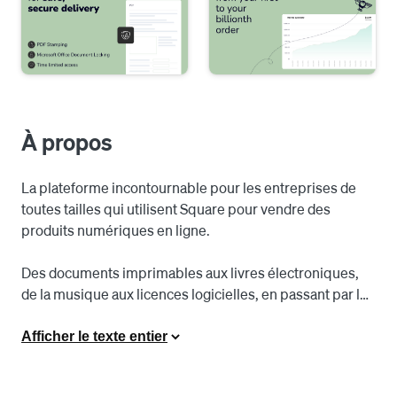
À propos
La plateforme incontournable pour les entreprises de 
toutes tailles qui utilisent Square pour vendre des 
produits numériques en ligne.

Des documents imprimables aux livres électroniques, 
de la musique aux licences logicielles, en passant par les 
cours et les modèles, SendOwl vous permet de passer 
de l’idée à la vente en moins d’une minute grâce à son 
Afficher le texte entier
interface conviviale.
