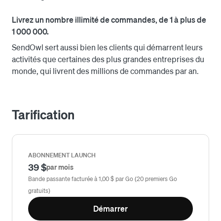
Produits et espace de stockage illimités avec tous les 
abonnements.

Livrez un nombre illimité de commandes, de 1 à plus de
1 000 000.
La seule différence entre les abonnements tient au 
SendOwl sert aussi bien les clients qui démarrent leurs
chiffre d’affaires ou au volume des commandes.

activités que certaines des plus grandes entreprises du
monde, qui livrent des millions de commandes par an.
Quand vous gagnez, nous gagnons.

Voici comment cela fonctionne : Ajoutez SendOwl à votre 
Tarification
boutique en ligne Square, téléversez votre produit sur 
SendOwl et commencez à vendre!

SendOwl s’occupe du reste.
ABONNEMENT LAUNCH
39 $
par mois
Bande passante facturée à 1,00 $ par Go (20 premiers Go
gratuits)
Démarrer