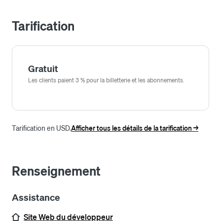
processus de gestion d’événements, créer une 
Tarification
communauté de participants fidèles et assurer le succès 
de vos événements.
Gratuit
Les clients paient 3 % pour la billetterie et les abonnements.
Tarification en USD.
Afficher tous les détails de la tarification ->
Renseignement
Assistance
Site Web du développeur