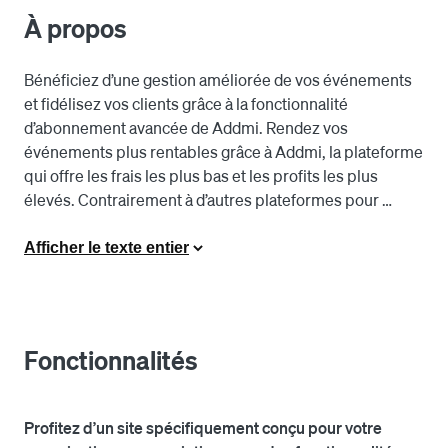
À propos
Bénéficiez d’une gestion améliorée de vos événements 
et fidélisez vos clients grâce à la fonctionnalité 
d’abonnement avancée de Addmi. Rendez vos 
événements plus rentables grâce à Addmi, la plateforme 
qui offre les frais les plus bas et les profits les plus 
élevés. Contrairement à d’autres plateformes pour 
événements qui exigent des frais élevés autour de 15 %, 
Addmi ne facture que des frais de service nominaux de 
Afficher le texte entier
3 % pour la vente de billets. En outre, vous pouvez refiler 
les frais de traitement des cartes de crédit à vos clients, 
ce qui en fait une solution gagnante pour tout le monde.

Fonctionnalités
Maximisez la valeur pour nos clients en tirant parti de la 
puissance de Square, une solution de traitement des 
paiements de pointe à laquelle Addmi s’intègre de façon 
Profitez d’un site spécifiquement conçu pour votre
transparente. En intégrant Square à la plateforme 