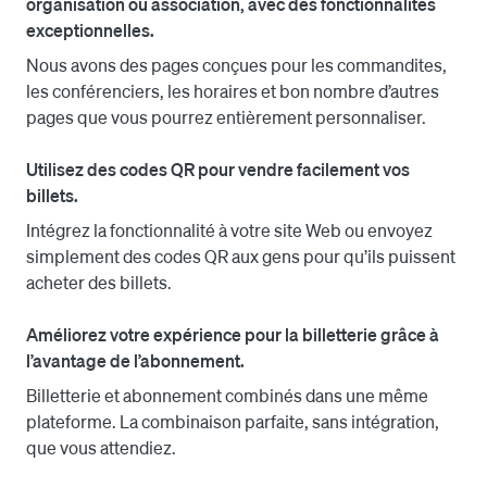
organisation ou association, avec des fonctionnalités
Addmi, nous offrons une solution complète et 
exceptionnelles.
rationalisée qui simplifie les transactions pour les 
Nous avons des pages conçues pour les commandites,
événements et assure une expérience de paiement 
les conférenciers, les horaires et bon nombre d’autres
harmonieuse pour vous et vos clients. De plus, notre 
pages que vous pourrez entièrement personnaliser.
programme d’abonnement exclusif vous permet de 
récompenser les participants fidèles en leur offrant des 
Utilisez des codes QR pour vendre facilement vos
privilèges spéciaux tels qu’un accès anticipé aux billets, 
billets.
des tarifs réduits et des expériences VIP.

Intégrez la fonctionnalité à votre site Web ou envoyez
Pour accélérer l’accueil des participants lors des 
simplement des codes QR aux gens pour qu’ils puissent
événements, Addmi offre une application Events 
acheter des billets.
intuitive qui s’installe facilement sur les appareils 
mobiles. Votre personnel peut donc l’utiliser pour 
Améliorez votre expérience pour la billetterie grâce à
enregistrer les clients en cherchant leur nom ou en 
l’avantage de l’abonnement.
balayant leurs billets avec code QR. Grâce à l’application, 
Billetterie et abonnement combinés dans une même
vous pouvez également envoyer des messages par 
plateforme. La combinaison parfaite, sans intégration,
texto ou par courriel aux membres et au personnel 
que vous attendiez.
pendant les événements. Grâce à la fonctionnalité 
d’abonnement de Addmi, vous pouvez rationaliser votre 