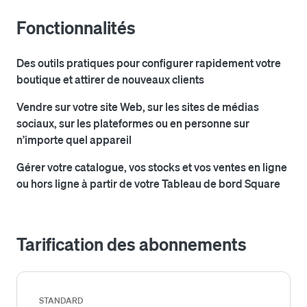
ligne/en ligne à partir de votre Tableau de bord Square. 
Fonctionnalités
Ecwid vous offre toutes les fonctions dont vous avez 
besoin pour vendre en ligne facilement et efficacement.

Des outils pratiques pour configurer rapidement votre
boutique et attirer de nouveaux clients
Commencez dès maintenant à créer votre boutique en 
ligne et à vendre rapidement, partout et à toute heure!
Vendre sur votre site Web, sur les sites de médias
sociaux, sur les plateformes ou en personne sur
n’importe quel appareil
Gérer votre catalogue, vos stocks et vos ventes en ligne
ou hors ligne à partir de votre Tableau de bord Square
Tarification des abonnements
STANDARD