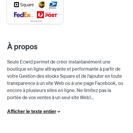
À propos
Seule Ecwid permet de créer instantanément une 
boutique en ligne attrayante et performante à partir de 
votre Gestion des stocks Square et de l’ajouter en toute 
transparence à un site Web ou à une page Facebook, ou 
encore à plusieurs sites en ligne. Ne limitez pas la 
portée de vos ventes à un seul site Web!

En un seul clic, les paiements Square sont configurés, 
Afficher le texte entier
l’information relative à vos stocks, à votre catalogue, à 
vos clients et à vos commandes est synchronisée en 
temps réel et vous pouvez gérer vos activités hors 