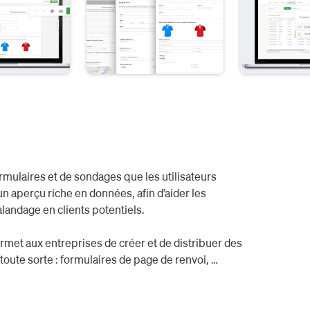
ormulaires et de sondages que les utilisateurs 
un aperçu riche en données, afin d’aider les 
landage en clients potentiels.

met aux entreprises de créer et de distribuer des 
oute sorte : formulaires de page de renvoi, 
tion à des événements, réservations de webinaires, 
ait de listes, formulaires de coordonnées, formulaires 
 formulaires et les questionnaires créés avec nous 