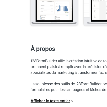
À propos
123FormBuilder allie la création intuitive de f
prennent plaisir à remplir avec la précision d’
spécialistes du marketing à transformer l’acha
La souplesse des outils de123FormBuilder per
formulaires pour les campagnes et tâches de t
enquêtes approfondies, formulaires d’inscrip
adhésion à des bulletins d’information et retr
Afficher le texte entier
de marketing par courriel et plus encore. Les