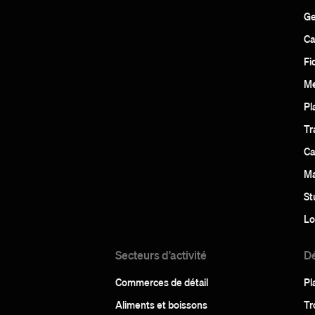
Ge
Ca
Fi
Me
Pl
Tr
Ca
Ma
St
Lo
Secteurs d’activité
D
Commerces de détail
Pl
Aliments et boissons
Tr