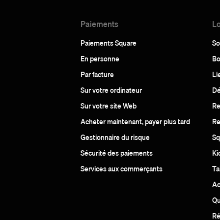
Paiements
Lo
Paiements Square
So
En personne
Bo
Par facture
Li
Sur votre ordinateur
Dé
Sur votre site Web
Re
Acheter maintenant, payer plus tard
Re
Gestionnaire du risque
Sq
Sécurité des paiements
Ki
Services aux commerçants
Ta
Ac
Qu
Ré