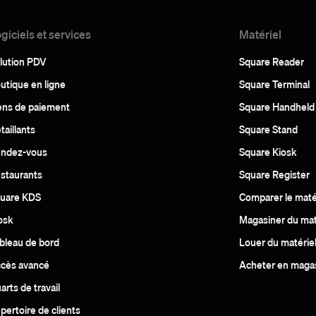
giciels et services
Matériel
lution PDV
Square Reader
utique en ligne
Square Terminal
ens de paiement
Square Handheld
taillants
Square Stand
ndez-vous
Square Kiosk
staurants
Square Register
uare KDS
Comparer le maté
osk
Magasiner du mat
bleau de bord
Louer du matérie
cès avancé
Acheter en maga
arts de travail
pertoire de clients