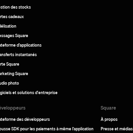
stion des stocks
rtes cadeaux
délisation
ssages Square
ateforme d’applications
ansferts instantanés
rte Square
rketing Square
udio photo
giciels et solutions d'entreprise
éveloppeurs
Square
ateforme des développeurs
À propos
ousse SDK pour les paiements à même l’application
Presse et médias